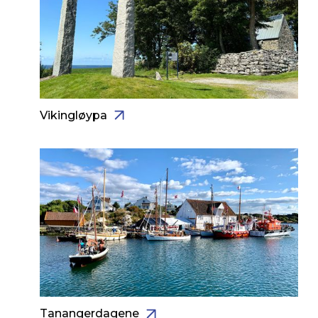
Vikingløypa
Tanangerdagene