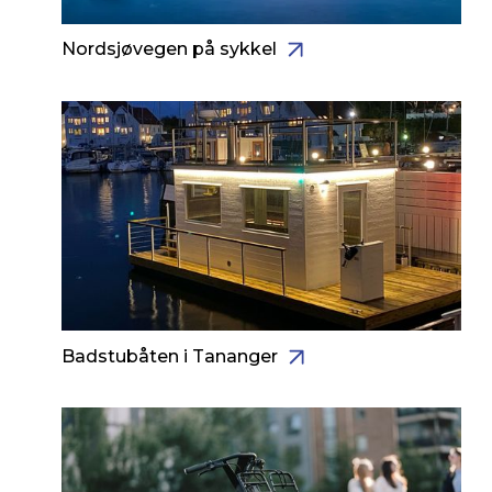
Nordsjøvegen på sykkel
Badstubåten i Tananger